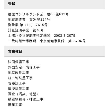
登録
建設コンサルタント業 建06 第612号
地質調査業 質04第224号
測量業 第（11）-7615号
計量証明事業 第78号
土壌汚染状況調査指定機関 2003-3-2079
一級建築士事務所 東京都知事登録 第55794号
営業種目
法面保護工事
斜面安定・防災工事
地盤改良工事
杭・連続壁工事
管布設工事
環境対策工事
調査（汚染、地盤）
構造物補修・補強工事
建築工事