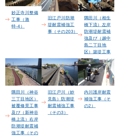
妙正寺川整備
旧江戸川防潮
隅田川（相生
工事（激
堤耐震補強工
橋下流）左岸
特-4）
事（その203）
防潮堤耐震補
強及び（越中
島二丁目地
区）築堤工事
隅田川（神谷
旧江戸川（妙
内川護岸耐震
三丁目地区）
見島）防潮堤
補強工事（そ
被覆修景工事
耐震補強工事
の2）
及び（新神谷
（その3）
橋上流）右岸
防潮堤耐震補
強工事（その