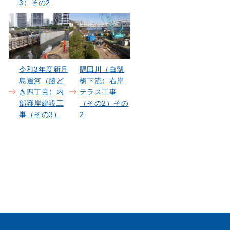
3）その2
令和3年度新月
隅田川（白鬚
島運河（勝ど
橋下流）右岸
き四丁目）内
テラス工事
部護岸建設工
（その2）その
事（その3）
2