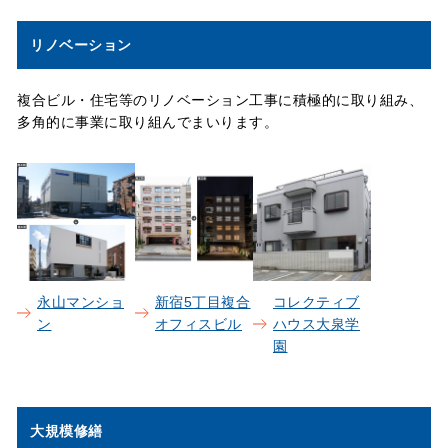
リノベーション
複合ビル・住宅等のリノベーション工事に積極的に取り組み、
多角的に事業に取り組んでまいります。
永山マンショ
新宿5丁目複合
コレクティブ
ン
オフィスビル
ハウス大泉学
園
大規模修繕