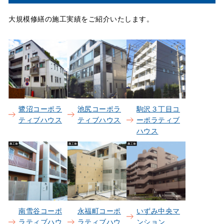
大規模修繕の施工実績をご紹介いたします。
鷺沼コーポラ
池尻コーポラ
駒沢３丁目コ
ティブハウス
ティブハウス
ーポラティブ
ハウス
南雪谷コーポ
永福町コーポ
いずみ中央マ
ラティブハウ
ラティブハウ
ンション