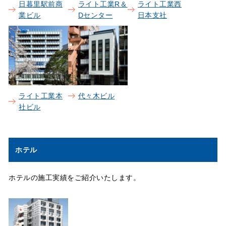
日暮里駅前商
ライト工業R＆
ライト工業西
業ビル
Dセンター
日本支社
ライト工業本
代々木ビル
社ビル
ホテル
ホテルの施工実績をご紹介いたします。