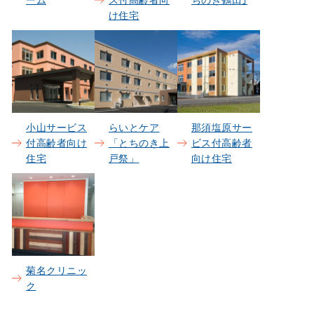
ーム
ス付高齢者向
ちのき鶴田｣
け住宅
小山サービス
らいとケア
那須塩原サー
付高齢者向け
「とちのき上
ビス付高齢者
住宅
戸祭」
向け住宅
菊名クリニッ
ク