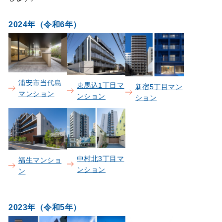
2024年（令和6年）
浦安市当代島
東馬込1丁目マ
新宿5丁目マン
マンション
ンション
ション
中村北3丁目マ
福生マンショ
ンション
ン
2023年（令和5年）