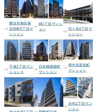
横浜市南区南
緑1丁目マンシ
吉田町5丁目マ
代々木4丁目マ
ョン
ンション
ンション
府中市若松町
日本橋堀留町
千束2丁目マン
マンション
マンション
ションⅡ
永代1丁目マン
ション
柿の木坂1丁目
熊野町計画