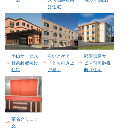
ーム
ス付高齢者向
ちのき鶴田｣
け住宅
小山サービス
らいとケア
那須塩原サー
付高齢者向け
「とちのき上
ビス付高齢者
住宅
戸祭」
向け住宅
菊名クリニッ
ク