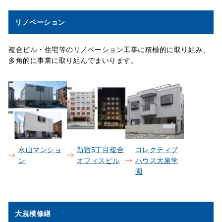
リノベーション
複合ビル・住宅等のリノベーション工事に積極的に取り組み、
多角的に事業に取り組んでまいります。
永山マンショ
新宿5丁目複合
コレクティブ
ン
オフィスビル
ハウス大泉学
園
大規模修繕