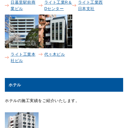
日暮里駅前商
ライト工業R＆
ライト工業西
業ビル
Dセンター
日本支社
ライト工業本
代々木ビル
社ビル
ホテル
ホテルの施工実績をご紹介いたします。