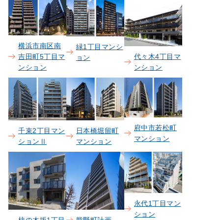
横浜市南区南
緑1丁目マンシ
吉田町5丁目マ
代々木4丁目マ
ョン
ンション
ンション
府中市若松町
日本橋堀留町
千束2丁目マン
マンション
マンション
ションⅡ
永代1丁目マン
ション
柿の木坂1丁目
熊野町計画