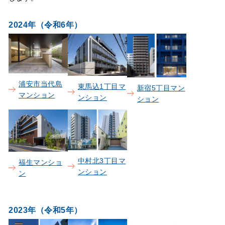
2024年（令和6年）
浦安市当代島
東馬込1丁目マ
新宿5丁目マン
マンション
ンション
ション
中村北3丁目マ
福生マンショ
ンション
ン
2023年（令和5年）