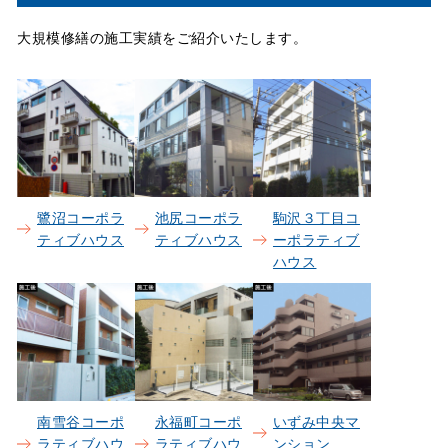
大規模修繕の施工実績をご紹介いたします。
鷺沼コーポラ
池尻コーポラ
駒沢３丁目コ
ティブハウス
ティブハウス
ーポラティブ
ハウス
南雪谷コーポ
永福町コーポ
いずみ中央マ
ラティブハウ
ラティブハウ
ンション