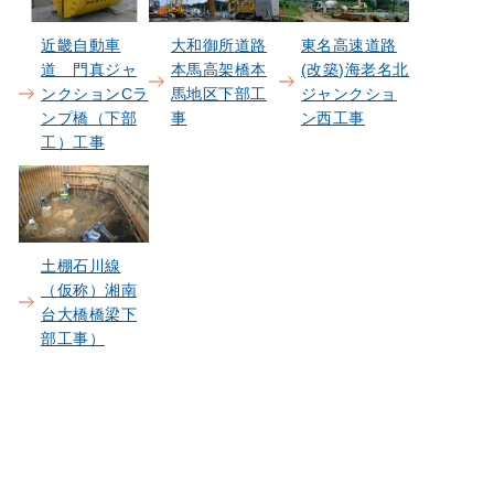
近畿自動車
大和御所道路
東名高速道路
道 門真ジャ
本馬高架橋本
(改築)海老名北
ンクションCラ
馬地区下部工
ジャンクショ
ンプ橋（下部
事
ン西工事
工）工事
土棚石川線
（仮称）湘南
台大橋橋梁下
部工事）