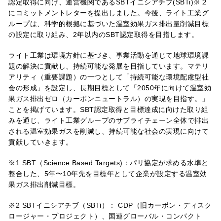
認定取得に向け、運営機関であるSBTイニシアチブ(SBTi)※２
にコミットメントレターを提出しました。今後、ライト工業グ
ループは、科学的根拠に基づいた温室効果ガス排出量削減目標
の設定に取り組み、2年以内のSBT認定取得を目指します。
ライト工業は環境方針に基づき、事業活動を通じて地球環境課
題の解決に貢献し、持続可能な発展を目指しています。マテリ
アリティ（重要課題）の一つとして「持続可能な環境配慮型社
会の形成」を設定し、長期目標として「2050年に向けて温室効
果ガス排出ゼロ（カーボンニュートラル）の実現を目指す。」
ことを掲げています。SBT認定取得と目標達成に向けた取り組
みを通じ、ライト工業グループのサプライチェーン全体で排出
される温室効果ガスを削減し、持続可能な社会の実現に向けて
貢献していきます。
※1 SBT（Science Based Targets)：パリ協定が求める⽔準と
整合した、5年〜10年先を⽬標年として企業が設定する温室効
果ガス排出削減⽬標。
※2 SBTイニシアチブ（SBTi）： CDP（旧カーボン・ディスク
ロージャー・プロジェクト）、国連グローバル・コンパクト