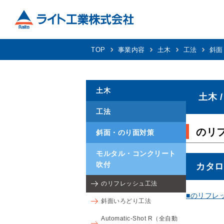
TOP
事業内容
土木
工法
斜面
土木
土木 
工法
のリ
斜面・のり面対策
モルタル・コンクリート
吹付
カタロ
のリフレッシュ工法
■のリフレッ
斜面いろどり工法
Automatic-Shot R（全自動