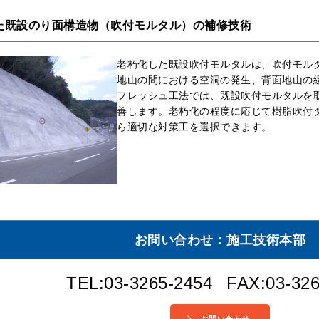
た既設のり面構造物（吹付モルタル）の補修技術
老朽化した既設吹付モルタルは、吹付モル
地山の間における空洞の発生、背面地山の
フレッシュ工法では、既設吹付モルタルを
善します。老朽化の程度に応じて樹脂吹付タ
ら適切な対策工を選択できます。
お問い合わせ：施工技術本部
TEL:03-3265-2454
FAX:03-326