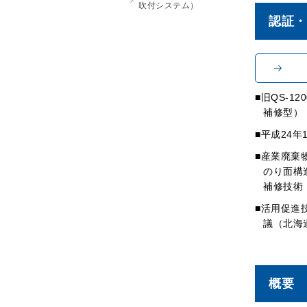
吹付システム）
認証・
旧QS-1
補修型）
平成24年
産業廃棄
のり面構
補修技術
活用促進
議（北海
概要