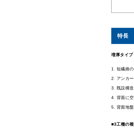
特長
増厚タイプ
短繊維の
アンカー
既設構造
背面に空
背面地盤
■3工種の