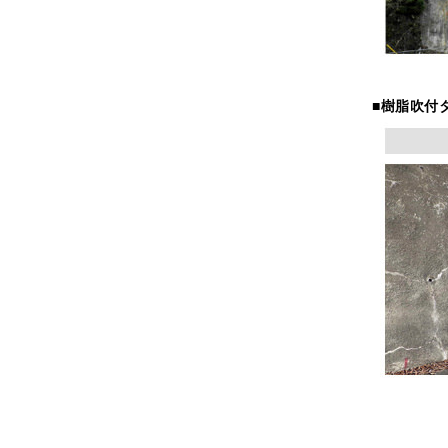
■樹脂吹付