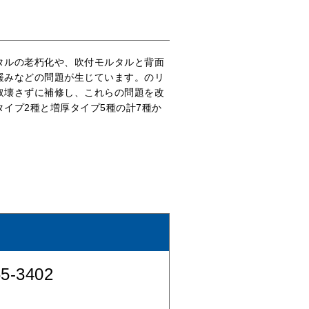
タルの老朽化や、吹付モルタルと背面
緩みなどの問題が生じています。のリ
取壊さずに補修し、これらの問題を改
イプ2種と増厚タイプ5種の計7種か
5-3402