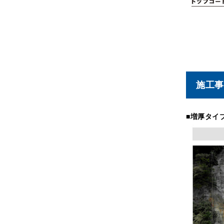
施工事
■増厚タイ