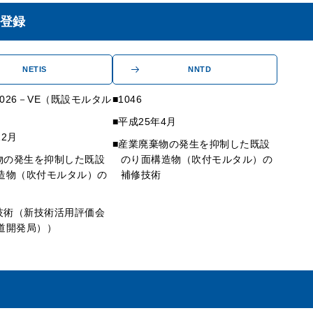
登録
NETIS
NNTD
20026－VE（既設モルタル
1046
平成25年4月
12月
産業廃棄物の発生を抑制した既設
物の発生を抑制した既設
のり面構造物（吹付モルタル）の
造物（吹付モルタル）の
補修技術
技術（新技術活用評価会
道開発局））