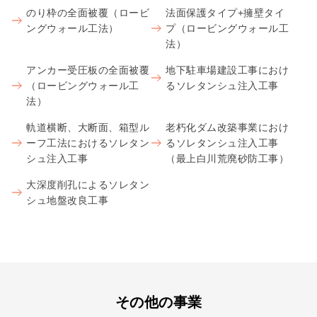
のり枠の全面被覆（ロービ
法面保護タイプ+擁壁タイ
ングウォール工法）
プ（ロービングウォール工
法）
アンカー受圧板の全面被覆
地下駐車場建設工事におけ
（ロービングウォール工
るソレタンシュ注入工事
法）
軌道横断、大断面、箱型ル
老朽化ダム改築事業におけ
ーフ工法におけるソレタン
るソレタンシュ注入工事
シュ注入工事
（最上白川荒廃砂防工事）
大深度削孔によるソレタン
シュ地盤改良工事
その他の事業