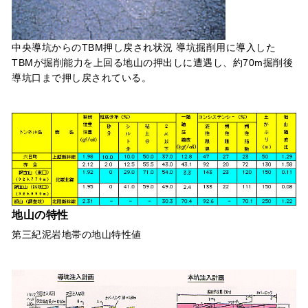
中央導坑からのTBM押し戻され状況 導坑掘削用に導入した
TBMが掘削能力を上回る地山の押出しに遭遇し、約70m掘削後
導坑口まで押し戻されている。
地山の特性
第三紀泥岩地帯の地山特性値