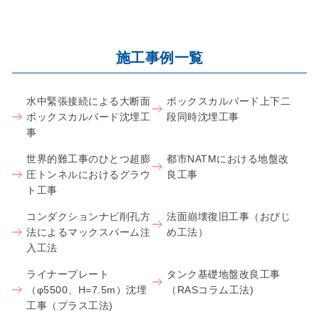
施工事例一覧
水中緊張接続による大断面
ボックスカルバード上下二
ボックスカルバード沈埋工
段同時沈埋工事
事
世界的難工事のひとつ超膨
都市NATMにおける地盤改
圧トンネルにおけるグラウ
良工事
ト工事
コンダクションナビ削孔方
法面崩壊復旧工事（おびじ
法によるマックスパーム注
め工法）
入工法
ライナープレート
タンク基礎地盤改良工事
（φ5500、H=7.5m）沈埋
（RASコラム工法)
工事（プラス工法)