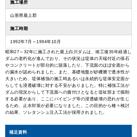
施工場所
山形県最上郡
施工時期
1992年7月～1994年10月
昭和27～32年に施工された最上白川ダムは、竣工後35年経過し
ダムの老朽化が進んでおり、その状況は堤体の天端付近の張石
やコンクリートが部分的に脱落したり、下流面のほぼ全面から
の漏水が認められました。また、基礎地盤が砂礫層で透水性が
大きいため、堤体補強の施工時あるいは永続的な堤体安定面か
らしても浸透破壊に対する不安がありました。特に補強工法が
ダムの現況からして下流面への腹付けとなると堤祉部まで掘削
する必要があり、ここにパイピング等の浸透破壊の恐れが生じ
るため、止水対策が必要になりました。この目的から種々検討
の結果、ソレタンシュ注入工法が採用されました。
補足資料