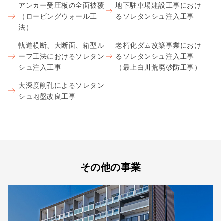
アンカー受圧板の全面被覆
地下駐車場建設工事におけ
（ロービングウォール工
るソレタンシュ注入工事
法）
軌道横断、大断面、箱型ル
老朽化ダム改築事業におけ
ーフ工法におけるソレタン
るソレタンシュ注入工事
シュ注入工事
（最上白川荒廃砂防工事）
大深度削孔によるソレタン
シュ地盤改良工事
その他の事業