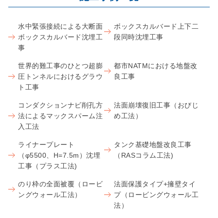
水中緊張接続による大断面
ボックスカルバード上下二
ボックスカルバード沈埋工
段同時沈埋工事
事
世界的難工事のひとつ超膨
都市NATMにおける地盤改
圧トンネルにおけるグラウ
良工事
ト工事
コンダクションナビ削孔方
法面崩壊復旧工事（おびじ
法によるマックスパーム注
め工法）
入工法
ライナープレート
タンク基礎地盤改良工事
（φ5500、H=7.5m）沈埋
（RASコラム工法)
工事（プラス工法)
のり枠の全面被覆（ロービ
法面保護タイプ+擁壁タイ
ングウォール工法）
プ（ロービングウォール工
法）