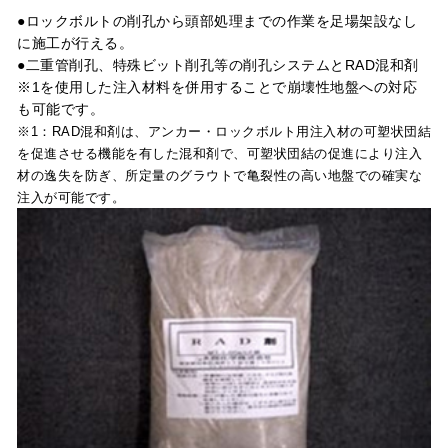
●ロックボルトの削孔から頭部処理までの作業を足場架設なし
に施工が行える。
●二重管削孔、特殊ビット削孔等の削孔システムとRAD混和剤
※1を使用した注入材料を併用することで崩壊性地盤への対応
も可能です。
※1：RAD混和剤は、アンカー・ロックボルト用注入材の可塑状団結
を促進させる機能を有した混和剤で、可塑状団結の促進により注入
材の逸失を防ぎ、所定量のグラウトで亀裂性の高い地盤での確実な
注入が可能です。