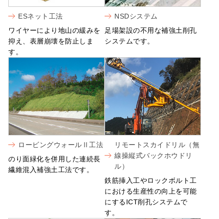
ESネット工法
NSDシステム
ワイヤーにより地山の緩みを
足場架設の不用な補強土削孔
抑え、表層崩壊を防止しま
システムです。
す。
ロービングウォールⅡ工法
リモートスカイドリル（無
線操縦式バックホウドリ
のり面緑化を併用した連続長
ル）
繊維混入補強土工法です。
鉄筋挿入工やロックボルト工
における生産性の向上を可能
にするICT削孔システムで
す。