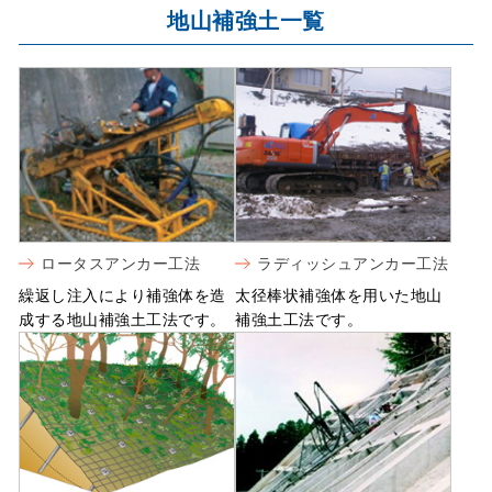
地山補強土一覧
ロータスアンカー工法
ラディッシュアンカー工法
繰返し注入により補強体を造
太径棒状補強体を用いた地山
成する地山補強土工法です。
補強土工法です。