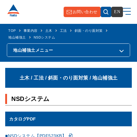
お問い合わせ
EN
TOP
事業内容
土木
工法
斜面・のり面対策
地山補強土
NSDシステム
地山補強土
メニュー
土木 / 工法 / 斜面・のり面対策 / 地山補強土
NSDシステム
カタログPDF
■NSDシステム【PDF523KB】