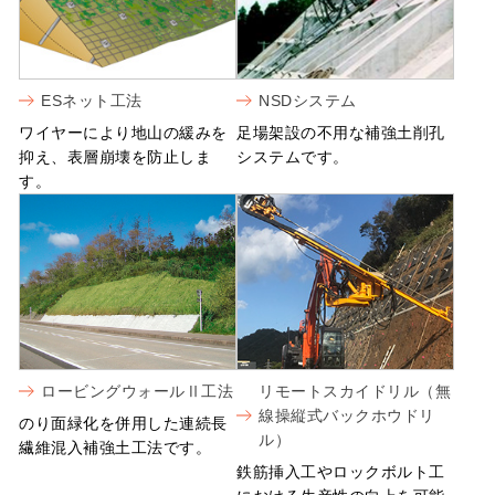
ESネット工法
NSDシステム
ワイヤーにより地山の緩みを
足場架設の不用な補強土削孔
抑え、表層崩壊を防止しま
システムです。
す。
ロービングウォールⅡ工法
リモートスカイドリル（無
線操縦式バックホウドリ
のり面緑化を併用した連続長
ル）
繊維混入補強土工法です。
鉄筋挿入工やロックボルト工