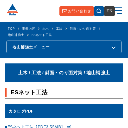
お問い合わせ
EN
TOP
事業内容
土木
工法
斜面・のり面対策
地山補強土
ESネット工法
地山補強土
メニュー
土木 / 工法 / 斜面・のり面対策 / 地山補強土
ESネット工法
カタログPDF
■ESネット工法【PDF3.55MB】