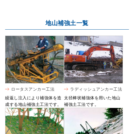
地山補強土一覧
ロータスアンカー工法
ラディッシュアンカー工法
繰返し注入により補強体を造
太径棒状補強体を用いた地山
成する地山補強土工法です。
補強土工法です。