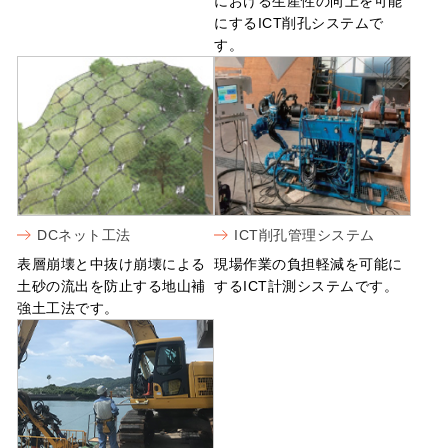
における生産性の向上を可能
にするICT削孔システムで
す。
DCネット工法
ICT削孔管理システム
表層崩壊と中抜け崩壊による
現場作業の負担軽減を可能に
土砂の流出を防止する地山補
するICT計測システムです。
強土工法です。